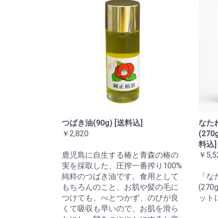
つばき油(90g) [送料込]
なたね
￥2,820
(27
料込]
鹿児島に自生する椿と青森の椿の
￥5,5
実を採取した、圧搾一番搾り100%
純粋のつばき油です。食用として
「なた
もちろんのこと、お肌や髪の毛に
(27
つけても、べとつかず、のびが良
ット
くて吸収も早いので、お肌を滑ら