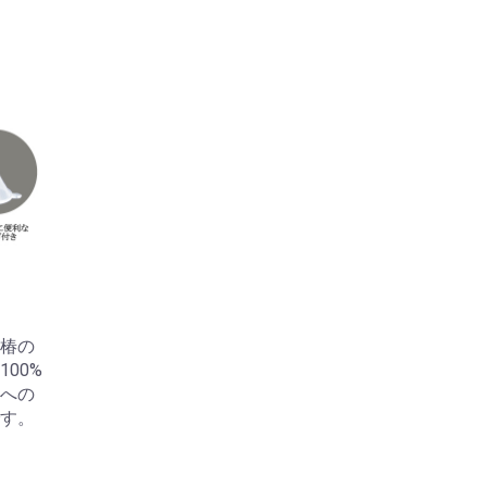
椿の
00%
への
す。