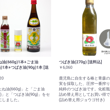
油(660g)1本+ごま油
つばき油(270g) [送料込]
0g)1本+つばき油(90g)1本 [送
￥6,060
20
鹿児島に自生する椿と青森の
実を採取した、圧搾一番搾り1
ね油(660g)」と「ごま油
純粋のつばき油です。化粧瓶
0g)」と「つばき油(90g)」をセ
詰め替え用としてお買い得で
にしました。
(詰め替え用ジョウゴ付き)