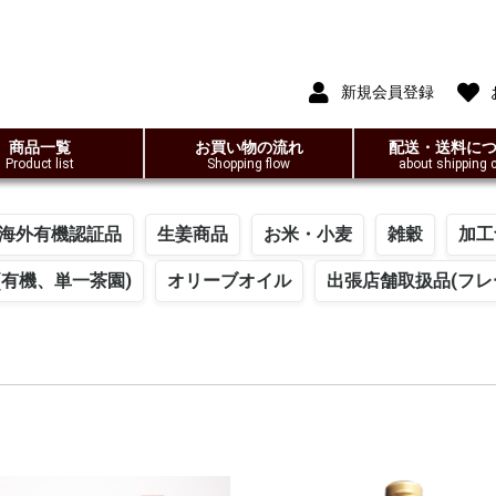
新規会員登録
商品一覧
お買い物の流れ
配送・送料に
Product list
Shopping flow
about shipping 
)・海外有機認証品
生姜商品
お米・小麦
雑穀
加工
(有機、単一茶園)
オリーブオイル
出張店舗取扱品(フレ
認証
ア・プ
ィック
アップルパイ
アップルパイ(卵、乳
パンプキンパイ
パンプキンパイ(卵、
菓子
調味料
飲料
オリーブオイル
ジャム・スプレッド
パスタ・麺・ソース
スパイス＆ハーブ
漬物・発酵品
甘味料
製品不使用)
乳製品不使用)