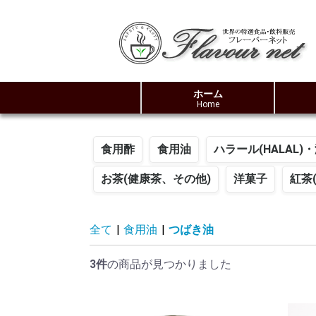
ホーム
Home
食用酢
食用油
ハラール(HALAL
お茶(健康茶、その他)
洋菓子
紅茶
なたね油
ごま油
つばき油
カメリナオイル
ハラール(HALAL)
ハーブ
スパイス
ペースト
その他加工品
生ケーキ
シュー・エクレ
パイ
焼き菓子
クッキー・ステ
アレルギー対応
リン
パイ
全て
|
食用油
|
つばき油
3件
の商品が見つかりました