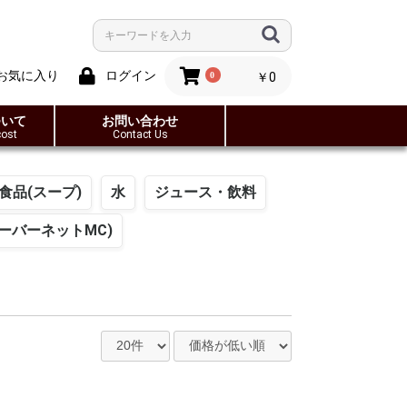
お気に入り
ログイン
0
￥0
ついて
お問い合わせ
cost
Contact Us
食品(スープ)
水
ジュース・飲料
ーバーネットMC)
天然水
にんじんジュース
・ペースト
手作りクッキー＆ビス
ドライフルーツ
酢
味噌
珈琲
ケット